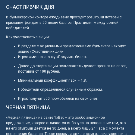
СЧАСТЛИВЧИК ДНЯ
В букмекерской конторе ежедневно проходит розыгрыш лотереи с
призовым фондом в 50 тысяч баллов. Приз делят между сотней
победителей.
Как участвовать в акции:
В разделе с акционными предложениями букмекера находят
акцию «Счастливчик дня».
Игрок жмет на кнопку «Получить билет».
Далее до старта акции пользователь делает прогноз на спорт,
поставив от 100 рублей.
Минимальный коэффициент пари – 1,8.
Победители определяются случайным образом.
Игрок получит 500 промобаллов на свой счет.
ЧЕРНАЯ ПЯТНИЦА
«Черная пятница» на сайте 1xBet – это особо акционное
предложение, которое отличается от бонуса на пополнение тем, что
на его отыгрыш дается не 30 дней, а всего лишь 24 часа с момента
пополнения баланса. Также прокручивать депозит здесь нужно три, а