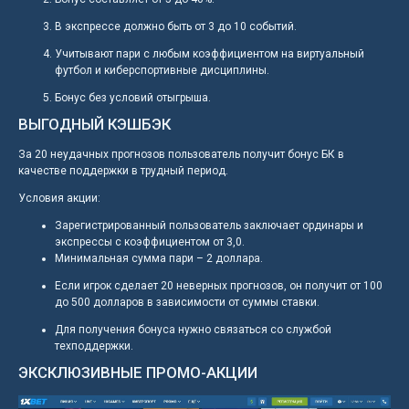
В экспрессе должно быть от 3 до 10 событий.
Учитывают пари с любым коэффициентом на виртуальный
футбол и киберспортивные дисциплины.
Бонус без условий отыгрыша.
ВЫГОДНЫЙ КЭШБЭК
За 20 неудачных прогнозов пользователь получит бонус БК в
качестве поддержки в трудный период.
Условия акции:
Зарегистрированный пользователь заключает ординары и
экспрессы с коэффициентом от 3,0.
Минимальная сумма пари – 2 доллара.
Если игрок сделает 20 неверных прогнозов, он получит от 100
до 500 долларов в зависимости от суммы ставки.
Для получения бонуса нужно связаться со службой
техподдержки.
ЭКСКЛЮЗИВНЫЕ ПРОМО-АКЦИИ