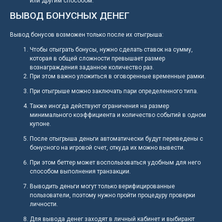
или другим способом.
ВЫВОД БОНУСНЫХ ДЕНЕГ
Вывод бонусов возможен только после их отыгрыша:
Чтобы отыграть бонусы, нужно сделать ставок на сумму,
которая в общей сложности превышает размер
вознаграждения заданное количество раз.
При этом важно уложиться в оговоренные временные рамки.
При отыгрыше можно заключать пари определенного типа.
Также иногда действуют ограничения на размер
минимального коэффициента и количество событий в одном
купоне.
После отыгрыша деньги автоматически будут переведены с
бонусного на игровой счет, откуда их можно вывести.
При этом беттер может воспользоваться удобным для него
способом выполнения транзакции.
Выводить деньги могут только верифицированные
пользователи, поэтому нужно пройти процедуру проверки
личности.
Для вывода денег заходят в личный кабинет и выбирают