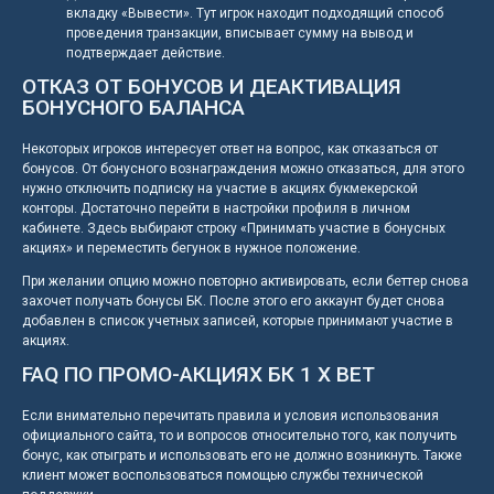
вкладку «Вывести». Тут игрок находит подходящий способ
проведения транзакции, вписывает сумму на вывод и
подтверждает действие.
ОТКАЗ ОТ БОНУСОВ И ДЕАКТИВАЦИЯ
БОНУСНОГО БАЛАНСА
Некоторых игроков интересует ответ на вопрос, как отказаться от
бонусов. От бонусного вознаграждения можно отказаться, для этого
нужно отключить подписку на участие в акциях букмекерской
конторы. Достаточно перейти в настройки профиля в личном
кабинете. Здесь выбирают строку «Принимать участие в бонусных
акциях» и переместить бегунок в нужное положение.
При желании опцию можно повторно активировать, если беттер снова
захочет получать бонусы БК. После этого его аккаунт будет снова
добавлен в список учетных записей, которые принимают участие в
акциях.
FAQ ПО ПРОМО-АКЦИЯХ БК 1 X BET
Если внимательно перечитать правила и условия использования
официального сайта, то и вопросов относительно того, как получить
бонус, как отыграть и использовать его не должно возникнуть. Также
клиент может воспользоваться помощью службы технической