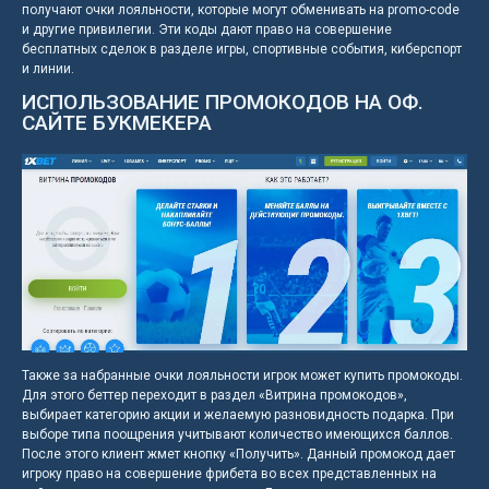
получают очки лояльности, которые могут обменивать на promo-code
и другие привилегии. Эти коды дают право на совершение
бесплатных сделок в разделе игры, спортивные события, киберспорт
и линии.
ИСПОЛЬЗОВАНИЕ ПРОМОКОДОВ НА ОФ.
САЙТЕ БУКМЕКЕРА
Также за набранные очки лояльности игрок может купить промокоды.
Для этого беттер переходит в раздел «Витрина промокодов»,
выбирает категорию акции и желаемую разновидность подарка. При
выборе типа поощрения учитывают количество имеющихся баллов.
После этого клиент жмет кнопку «Получить». Данный промокод дает
игроку право на совершение фрибета во всех представленных на