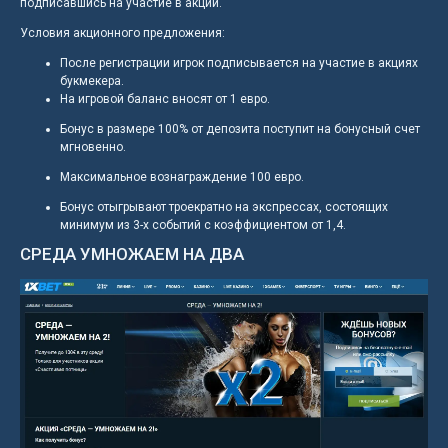
подписавшись на участие в акции.
Условия акционного предложения:
После регистрации игрок подписывается на участие в акциях
букмекера.
На игровой баланс вносят от 1 евро.
Бонус в размере 100% от депозита поступит на бонусный счет
мгновенно.
Максимальное вознаграждение 100 евро.
Бонус отыгрывают троекратно на экспрессах, состоящих
минимум из 3-х событий с коэффициентом от 1,4.
СРЕДА УМНОЖАЕМ НА ДВА