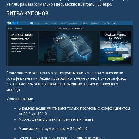
не пять раз. Максимально здесь можно выиграть 100 евро.
БИТВА КУПОНОВ
Пользователи конторы могут получать призы за пари с высокими
коэффициентами. Акция проводится ежемесячно. Призовой фонд
составляет 5% от всех пари, заключенных в течение текущего
месяца.
Условия акции:
В рамках акции учитывают только прогнозы с коэффициентом
от 30,0 до 501,0.
Можно делать ставки в прематче и лайве.
Минимальная сумма пари – 50 рублей.
Бонус получают 20 игроков: 10 пользователей с