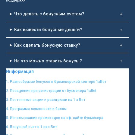
поддержки.
Что делать с бонусным счетом?
Как вывести бонусные деньги?
Как сделать бонусную ставку?
На что можно ставить бонусы?
Информация
1. Разнообразие бонусов в букмекерской конторе 1хБет
2. Поощрения при регистрации от букмекера 1xBet
3. Постоянные акции и розыгрыши на 1 х Бет
4. Программа лояльности и баллы
5. Использование промокодов на оф. сайте букмекера
6. Бонусный счет в 1 икс Бет